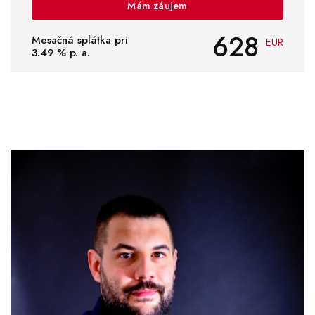
Mám záujem
628
Mesačná splátka pri
EUR
3.49
% p. a.