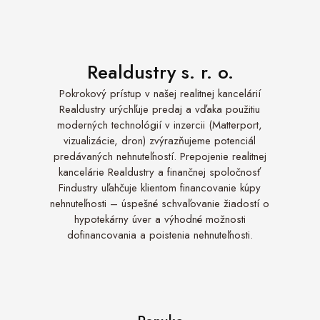
Realdustry s. r. o.
Pokrokový prístup v našej realitnej kancelárií
Realdustry urýchľuje predaj a vďaka použitiu
moderných technológií v inzercii (Matterport,
vizualizácie, dron) zvýrazňujeme potenciál
predávaných nehnuteľností. Prepojenie realitnej
kancelárie Realdustry a finančnej spoločnosť
Findustry uľahčuje klientom financovanie kúpy
nehnuteľnosti – úspešné schvaľovanie žiadostí o
hypotekárny úver a výhodné možnosti
dofinancovania a poistenia nehnuteľnosti.