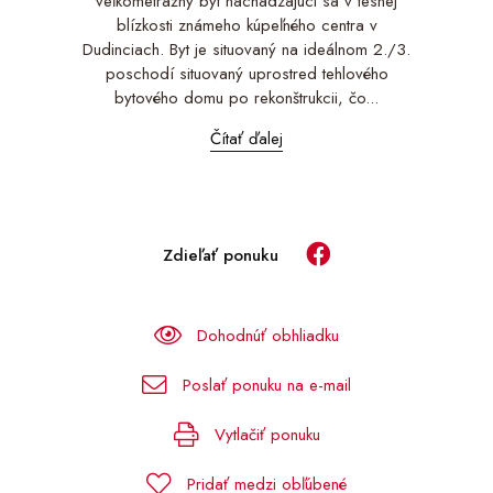
veľkometrážny byt nachádzajúci sa v tesnej
blízkosti známeho kúpeľného centra v
Dudinciach. Byt je situovaný na ideálnom 2./3.
poschodí situovaný uprostred tehlového
bytového domu po rekonštrukcii, čo...
Čítať ďalej
Zdieľať ponuku
Dohodnúť obhliadku
Poslať ponuku na e-mail
Vytlačiť ponuku
Pridať medzi obľúbené