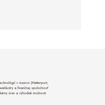
chnológií v inzercii (Matterport,
Realdustry a finančnej spoločnosť
tekárny úver a výhodné možnosti