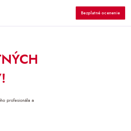
Bezplatné ocenenie
TNÝCH
!
ého profesionála a