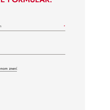
n
vnom znení
.