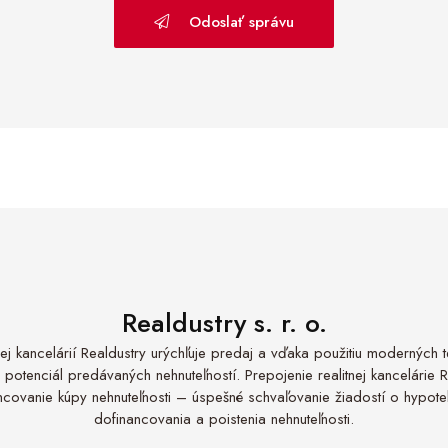
Odoslať správu
Realdustry s. r. o.
nej kancelárií Realdustry urýchľuje predaj a vďaka použitiu moderných te
 potenciál predávaných nehnuteľností. Prepojenie realitnej kancelárie 
nancovanie kúpy nehnuteľnosti – úspešné schvaľovanie žiadostí o hypo
dofinancovania a poistenia nehnuteľnosti.