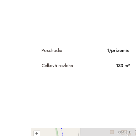
Poschodie
1/prízemie
Celková rozloha
133 m²
+