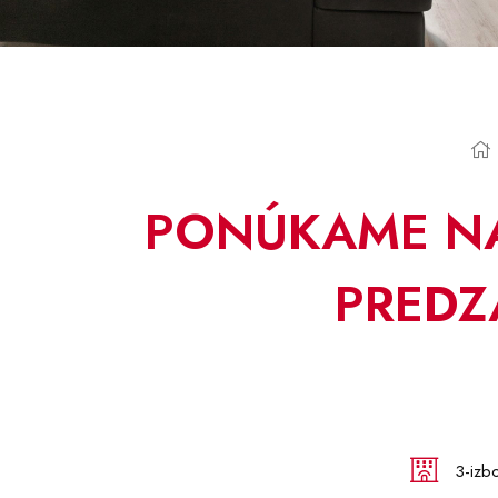
PONÚKAME NA
PREDZ
3-izb