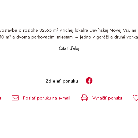
stavba o rozlohe 82,65 m² v tichej lokalite Devínskej Novej Vsi, na V
 m² a dvoma parkovacími miestami – jedno v garáži a druhé vonkaj
Čítať ďalej
Zdieľať ponuku
u
Poslať ponuku na e-mail
Vytlačiť ponuku