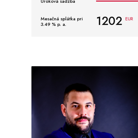
Úroková sadzba
1202
Mesačná splátka pri
EUR
3.49
% p. a.