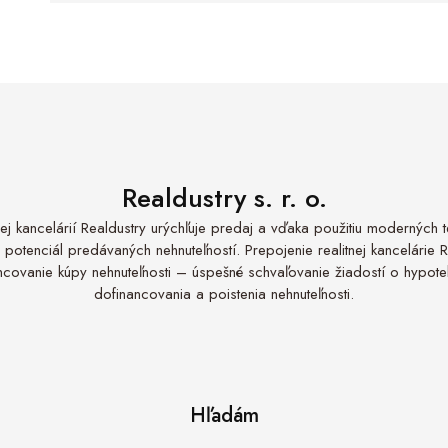
Realdustry s. r. o.
nej kancelárií Realdustry urýchľuje predaj a vďaka použitiu moderných te
 potenciál predávaných nehnuteľností. Prepojenie realitnej kancelárie 
nancovanie kúpy nehnuteľnosti – úspešné schvaľovanie žiadostí o hypo
dofinancovania a poistenia nehnuteľnosti.
Hľadám