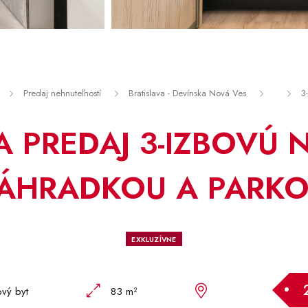
Predaj nehnuteľností
Bratislava - Devínska Nová Ves
3
 PREDAJ 3-IZBOVÚ 
ÁHRADKOU A PARK
EXKLUZÍVNE
ový byt
83 m²