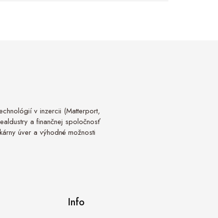
chnológií v inzercii (Matterport,
Realdustry a finančnej spoločnosť
tekárny úver a výhodné možnosti
Info