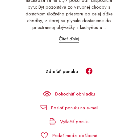
nachádza sa na 6./7 poschodí. Dispozícia
bytu: Byt pozostáva zo vstupnej chodby s
dostatkom úložného priestoru po celej dĺžke
chodby, z ktorej sa plynulo dostaneme do
priestrannej obývačky s kuchyňou a...
Čítať ďalej
Zdieľať ponuku
Dohodnúť obhliadku
Poslať ponuku na e-mail
Vytlačiť ponuku
Pridať medzi obľúbené