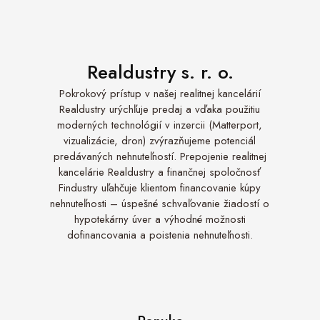
Realdustry s. r. o.
Pokrokový prístup v našej realitnej kancelárií
Realdustry urýchľuje predaj a vďaka použitiu
moderných technológií v inzercii (Matterport,
vizualizácie, dron) zvýrazňujeme potenciál
predávaných nehnuteľností. Prepojenie realitnej
kancelárie Realdustry a finančnej spoločnosť
Findustry uľahčuje klientom financovanie kúpy
nehnuteľnosti – úspešné schvaľovanie žiadostí o
hypotekárny úver a výhodné možnosti
dofinancovania a poistenia nehnuteľnosti.