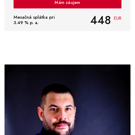
Mám záujem
448
Mesačná splátka pri
EUR
3.49
% p. a.